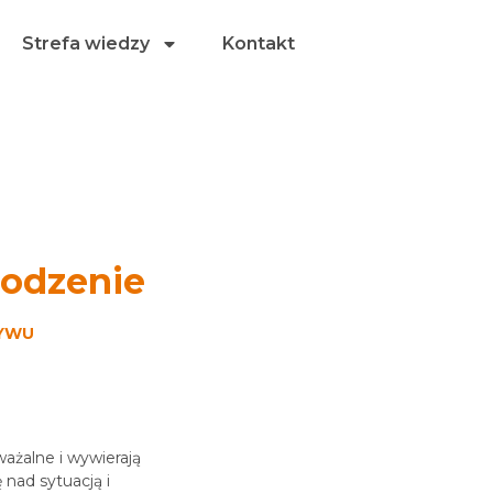
Strefa wiedzy
Kontakt
odzenie
ŁYWU
ażalne i wywierają
 nad sytuacją i