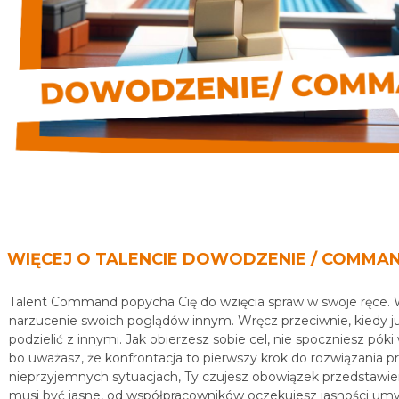
WIĘCEJ O TALENCIE DOWODZENIE / COMMA
Talent Command popycha Cię do wzięcia spraw w swoje ręce. W 
narzucenie swoich poglądów innym. Wręcz przeciwnie, kiedy ju
podzielić z innymi. Jak obierzesz sobie cel, nie spoczniesz pók
bo uważasz, że konfrontacja to pierwszy krok do rozwiązania pr
nieprzyjemnych sytuacjach, Ty czujesz obowiązek przedstawieni
musi być jasne, od współpracowników oczekujesz jasności umysł