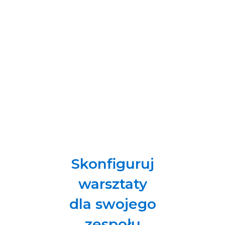
Zestawicie tradycyjne podejście do zarządzania z
podejściem Strengths- based Organization i
określicie, gdzie w Waszej organizacji można ją
wpleść w rozmaite istniejące procesy.
Poznacie sposoby pracy z menadżerami, żeby
rozpowszechniali to podejście w Waszej
organizacji.
Skonfiguruj
warsztaty
dla swojego
zespołu