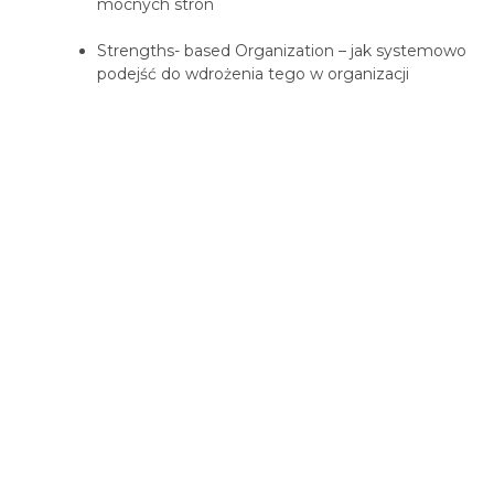
mocnych stron​
Strengths- based Organization –
jak systemowo
podejść do wdrożenia tego w organizacji​
Warsztaty TALENTY GALLUPA
DLA HR
Co zyskają uczestnicy i cała
organizacja?
Poznacie nawzajem swoje talenty i zrozumiecie,