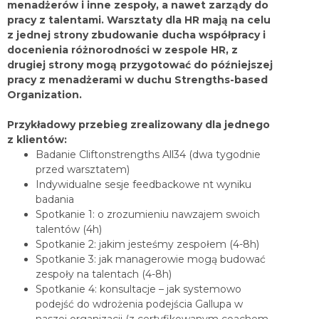
menadżerów i inne zespoły, a nawet zarządy do
pracy z talentami. Warsztaty dla HR mają na celu
z jednej strony zbudowanie ducha współpracy i
docenienia różnorodności w zespole HR, z
drugiej strony mogą przygotować do późniejszej
pracy z menadżerami w duchu Strengths-based
Organization.
Przykładowy przebieg zrealizowany dla jednego
z klientów:
Badanie Cliftonstrengths All34 (dwa tygodnie
przed warsztatem)
Indywidualne sesje feedbackowe nt wyniku
badania
Spotkanie 1: o zrozumieniu nawzajem swoich
talentów (4h)
Spotkanie 2: jakim jesteśmy zespołem (4-8h)
Spotkanie 3: jak managerowie mogą budować
zespoły na talentach (4-8h)
Spotkanie 4: konsultacje – jak systemowo
podejść do wdrożenia podejścia Gallupa w
naszej organizacji
(z certyfikowanym coachem